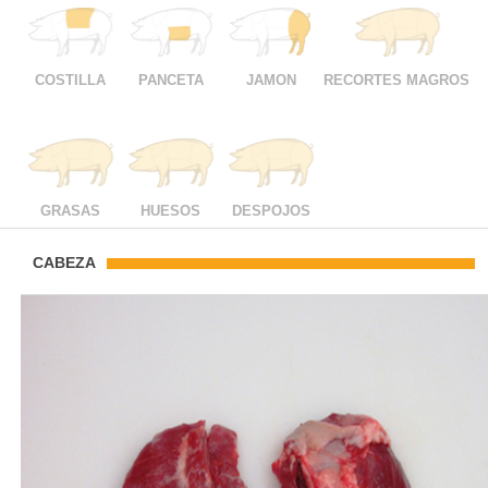
COSTILLA
PANCETA
JAMON
RECORTES MAGROS
GRASAS
HUESOS
DESPOJOS
CABEZA