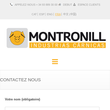
APPELEZ-NOUS + 34 93 889 30 00
DEBUT
ESPACE CLIENTS
CAT
ESP
ENG
FRA
中文 (中国)
ENTREPRISE
PRODUITS
CONTACTEZ NOUS
SITUATION ET CONTACT
Votre nom (obligatoire)