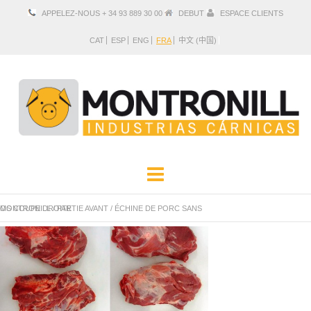
APPELEZ-NOUS + 34 93 889 30 00
DEBUT
ESPACE CLIENTS
CAT
ESP
ENG
FRA
中文 (中国)
ENTREPRISE
PRODUITS
MONTRONILL
ÉCHINE DE PORC SANS OS COUPE DROITE
/
PARTIE AVANT
/
SITUATION ET CONTACT