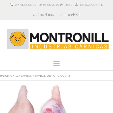
APPELEZ-NOUS + 34 93 889 30 00
DEBUT
ESPACE CLIENTS
CAT
ESP
ENG
FRA
中文 (中国)
ENTREPRISE
PRODUITS
MONTRONILL
JAMBON DE PORC COUPE PARMA
/
JAMBON
/
SITUATION ET CONTACT