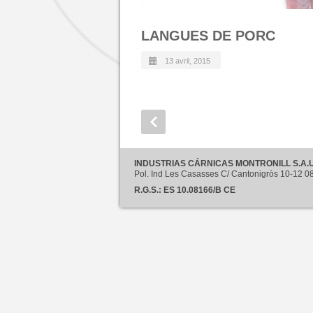
LANGUES DE PORC
13 avril, 2015
INDUSTRIAS CÁRNICAS MONTRONILL S.A.U
Pol. Ind Les Casasses C/ Cantonigròs 10-12
R.G.S.: ES 10.08166/B CE