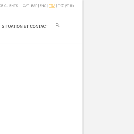
CE CLIENTS
CAT
ESP
ENG
FRA
中文 (中国)
SITUATION ET CONTACT