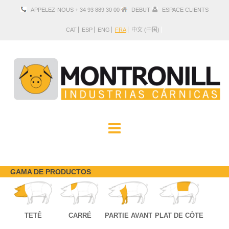
APPELEZ-NOUS + 34 93 889 30 00
DEBUT
ESPACE CLIENTS
CAT
ESP
ENG
FRA
中文 (中国)
ENTREPRISE
PRODUITS
SITUATION ET CONTACT
GAMA DE PRODUCTOS
TETÊ
CARRÉ
PARTIE AVANT
PLAT DE CÒTE