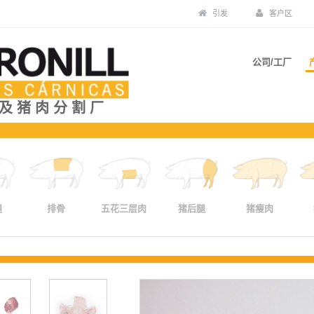
引发
客户区
公司/工厂
及猪肉分割厂
腿
排骨
五花三层肉
猪后腿
猪瘦肉