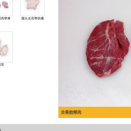
颊肉带骨
猪头去耳带拱嘴
猪耳
去骨脸颊肉
.