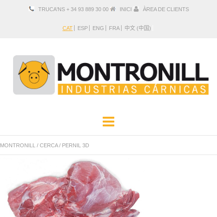
TRUCA'NS + 34 93 889 30 00
INICI
ÀREA DE CLIENTS
CAT
ESP
ENG
FRA
中文 (中国)
EMPRESA
PRODUCTES
MONTRONILL
/
CERCA
/
PERNIL 3D
LOCALITZACIÓ I CONTACTE