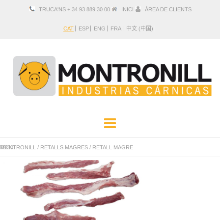
TRUCA'NS + 34 93 889 30 00
INICI
ÀREA DE CLIENTS
CAT
ESP
ENG
FRA
中文 (中国)
EMPRESA
PRODUCTES
MONTRONILL
RETALL MAGRE 70/30
/
RETALLS MAGRES
/
LOCALITZACIÓ I CONTACTE