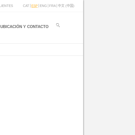
LIENTES
CAT
ESP
ENG
FRA
中文 (中国)
UBICACIÓN Y CONTACTO