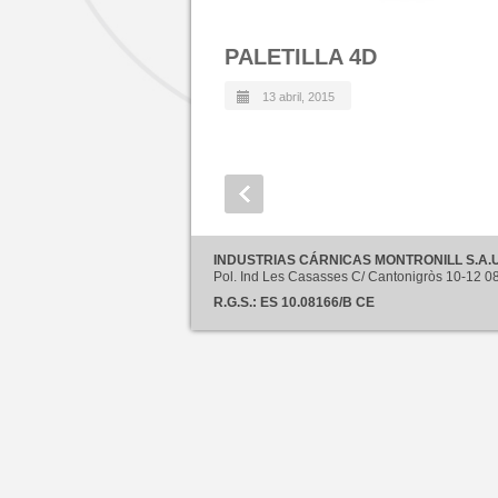
PALETILLA 4D
13 abril, 2015
INDUSTRIAS CÁRNICAS MONTRONILL S.A.U
Pol. Ind Les Casasses C/ Cantonigròs 10-12
R.G.S.: ES 10.08166/B CE