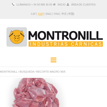
LLÁMANOS + 34 93 889 30 00
INICIO
ÁREA DE CLIENTES
CAT
ESP
ENG
FRA
中文 (中国)
EMPRESA
PRODUCTOS
MONTRONILL
/
BUSQUEDA
/
RECORTE MAGRO 95/5
UBICACIÓN Y CONTACTO