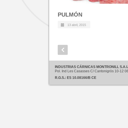
PULMÓN
13 abril, 2015
INDUSTRIAS CÁRNICAS MONTRONILL S.A.U
Pol. Ind Les Casasses C/ Cantonigròs 10-12
R.G.S.: ES 10.08166/B CE