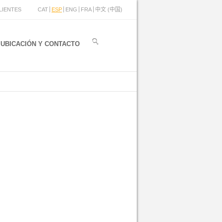
LIENTES
CAT
ESP
ENG
FRA
中文 (中国)
UBICACIÓN Y CONTACTO