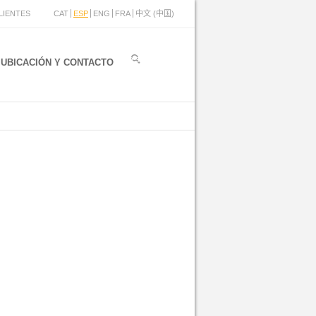
LIENTES
CAT
ESP
ENG
FRA
中文 (中国)
UBICACIÓN Y CONTACTO