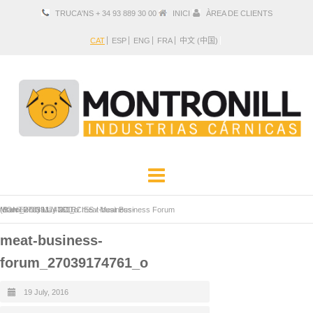
TRUCA'NS + 34 93 889 30 00
INICI
ÀREA DE CLIENTS
CAT
ESP
ENG
FRA
中文 (中国)
EMPRESA
PRODUCTES
MONTRONILL
Meat Business Forum (Barcelona) May 2016
meat-business-forum_27039174761_o
/
NOTICIES
/
/
LOCALITZACIÓ I CONTACTE
meat-business-
forum_27039174761_o
19 July, 2016