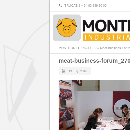
TRUCA'NS + 34 93 889 30 00
MONTRONILL
/
NOTICIES
/
Meat Business Foru
meat-business-forum_27
19 July, 2016