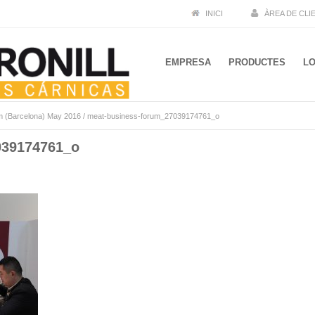
INICI
ÀREA DE CLI
EMPRESA
PRODUCTES
LO
m (Barcelona) May 2016
/
meat-business-forum_27039174761_o
039174761_o