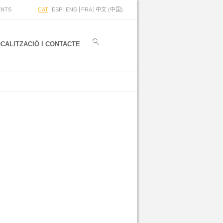
ENTS
CAT
ESP
ENG
FRA
中文 (中国)
CALITZACIÓ I CONTACTE