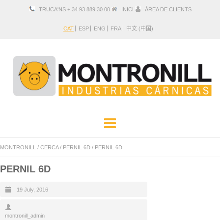
TRUCA'NS + 34 93 889 30 00
INICI
ÀREA DE CLIENTS
CAT
ESP
ENG
FRA
中文 (中国)
EMPRESA
PRODUCTES
MONTRONILL
/
CERCA
/
PERNIL 6D
/
PERNIL 6D
LOCALITZACIÓ I CONTACTE
PERNIL 6D
19 July, 2016
montronill_admin