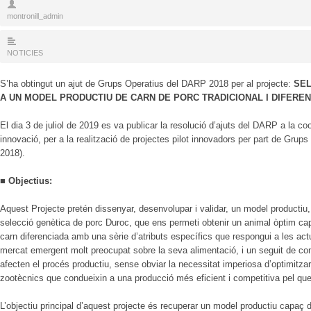
montronill_admin
NOTICIES
S’ha obtingut un ajut de Grups Operatius del DARP 2018 per al projecte:
SEL
A UN MODEL PRODUCTIU DE CARN DE PORC TRADICIONAL I DIFEREN
El dia 3 de juliol de 2019 es va publicar la resolució d’ajuts del DARP a la co
innovació, per a la realització de projectes pilot innovadors per part de Grup
2018).
■
Objectius:
Aquest Projecte pretén dissenyar, desenvolupar i validar, un model producti
selecció genètica de porc Duroc, que ens permeti obtenir un animal òptim ca
carn diferenciada amb una sèrie d’atributs específics que respongui a les act
mercat emergent molt preocupat sobre la seva alimentació, i un seguit de co
afecten el procés productiu, sense obviar la necessitat imperiosa d’optimitza
zootècnics que condueixin a una producció més eficient i competitiva pel que
L’objectiu principal d’aquest projecte és recuperar un model productiu capaç 