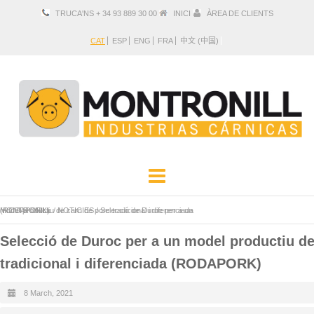
TRUCA'NS + 34 93 889 30 00
INICI
ÀREA DE CLIENTS
CAT
ESP
ENG
FRA
中文 (中国)
EMPRESA
PRODUCTES
MONTRONILL
Selecció de Duroc per a un model productiu de carn de porc tradicional i diferenciada (RODAPORK)
/
NOTICIES
/
LOCALITZACIÓ I CONTACTE
Selecció de Duroc per a un model productiu de
tradicional i diferenciada (RODAPORK)
8 March, 2021