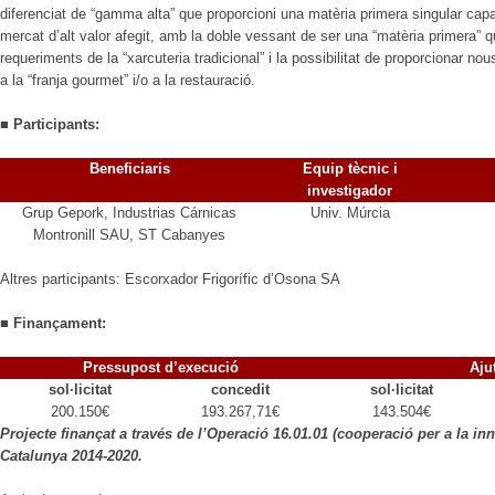
diferenciat de “gamma alta” que proporcioni una matèria primera singular ca
mercat d’alt valor afegit, amb la doble vessant de ser una “matèria primera” q
requeriments de la “xarcuteria tradicional” i la possibilitat de proporcionar nou
a la “franja gourmet” i/o a la restauració.
■
Participants:
Beneficiaris
Equip tècnic i
investigador
Grup Gepork, Industrias Cárnicas
Univ. Múrcia
Montronill SAU, ST Cabanyes
Altres participants: Escorxador Frigorífic d’Osona SA
■ Finançament:
Pressupost d’execució
Aju
sol·licitat
concedit
sol·licitat
200.150€
193.267,71€
143.504€
Projecte finançat a través de l’Operació 16.01.01 (cooperació per a la i
Catalunya 2014-2020.