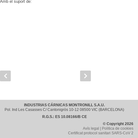
Amb el suport de:
INDUSTRIAS CÁRNICAS MONTRONILL S.A.U.
Pol. Ind Les Casasses C/ Cantonigròs 10-12 08500 VIC (BARCELONA)
R.G.S.: ES 10.08166/B CE
© Copyright 2026
Avís legal |
Politica de cookies
Certificat protocol sanitari SARS-CoV 2