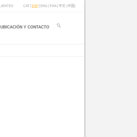
LIENTES
CAT
ESP
ENG
FRA
中文 (中国)
UBICACIÓN Y CONTACTO