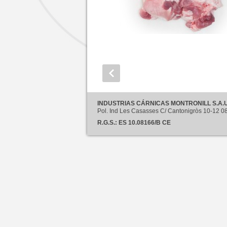
INDUSTRIAS CÁRNICAS MONTRONILL S.A.U
Pol. Ind Les Casasses C/ Cantonigròs 10-12
R.G.S.: ES 10.08166/B CE