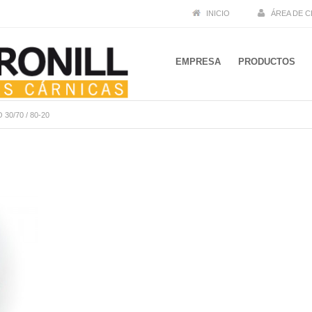
INICIO
ÁREA DE C
EMPRESA
PRODUCTOS
 30/70
/
80-20