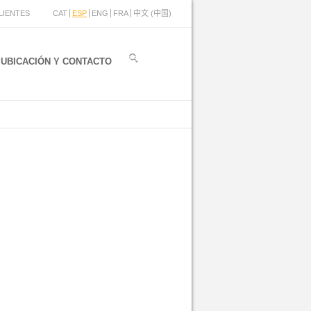
LIENTES
CAT
ESP
ENG
FRA
中文 (中国)
UBICACIÓN Y CONTACTO