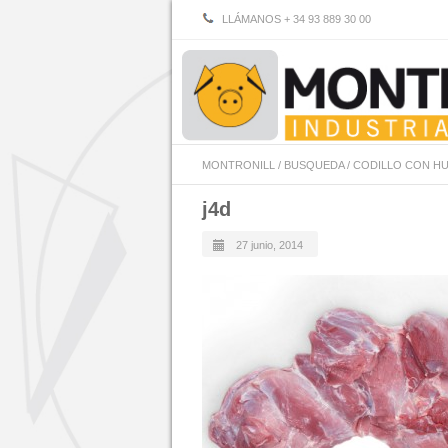
LLÁMANOS + 34 93 889 30 00
MONTRONILL
/
BUSQUEDA
/
CODILLO CON HUE
j4d
27 junio, 2014