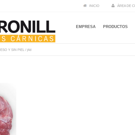
INICIO
ÁREA DE C
EMPRESA
PRODUCTOS
SO Y SIN PIEL
/
j4d