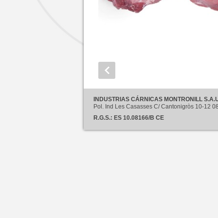
INDUSTRIAS CÁRNICAS MONTRONILL S.A.U
Pol. Ind Les Casasses C/ Cantonigròs 10-12
R.G.S.: ES 10.08166/B CE