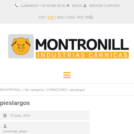
LLÁMANOS + 34 93 889 30 00
INICIO
ÁREA DE CLIENTES
CAT
ESP
ENG
FRA
中文 (中国)
EMPRESA
PRODUCTOS
MONTRONILL
/
Sin categoría
/
CORAZONES
/
pieslargos
UBICACIÓN Y CONTACTO
pieslargos
27 junio, 2014
montronill_admin