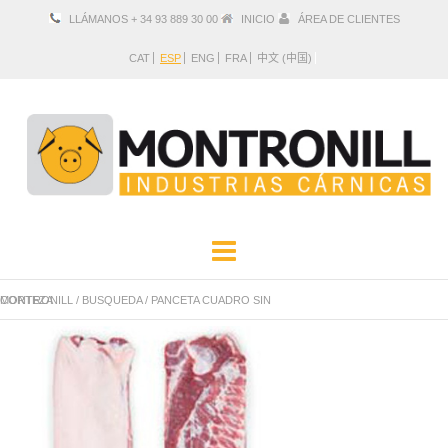
LLÁMANOS + 34 93 889 30 00
INICIO
ÁREA DE CLIENTES
CAT
ESP
ENG
FRA
中文 (中国)
EMPRESA
PRODUCTOS
MONTRONILL
PANCETA CUADRO SIN CORTEZA
/
BUSQUEDA
/
UBICACIÓN Y CONTACTO