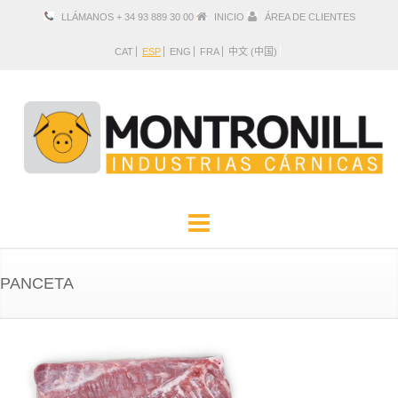
LLÁMANOS + 34 93 889 30 00
INICIO
ÁREA DE CLIENTES
CAT
ESP
ENG
FRA
中文 (中国)
EMPRESA
PRODUCTOS
PANCETA
UBICACIÓN Y CONTACTO