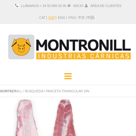
LLÁMANOS + 34 93 889 30 00
INICIO
ÁREA DE CLIENTES
CAT
ESP
ENG
FRA
中文 (中国)
EMPRESA
PRODUCTOS
MONTRONILL
PANCETA TRIANGULAR SIN CORTEZA
/
BUSQUEDA
/
UBICACIÓN Y CONTACTO