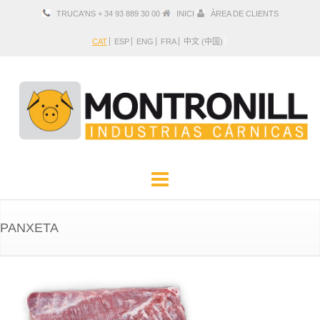
TRUCA'NS + 34 93 889 30 00
INICI
ÀREA DE CLIENTS
CAT
ESP
ENG
FRA
中文 (中国)
EMPRESA
PRODUCTES
PANXETA
LOCALITZACIÓ I CONTACTE